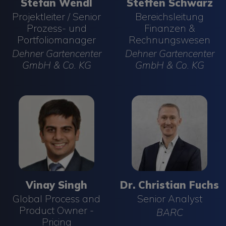
Stefan Wendl
Steffen Schwarz
Projektleiter / Senior
Bereichsleitung
Prozess- und
Finanzen &
Portfoliomanager
Rechnungswesen
Dehner Gartencenter
Dehner Gartencenter
GmbH & Co. KG
GmbH & Co. KG
Vinay Singh
Global Process and Product Owner - Pricing
BASF - Agricultural Solutions
12:40 - 13:00
Mehrwert mit Board
sichtbar machen: Die
Vinay Singh
Dr. Christian Fuchs
Rolle von Customer
Global Process and
Senior Analyst
Success im Betrieb
Product Owner -
BARC
Pricing