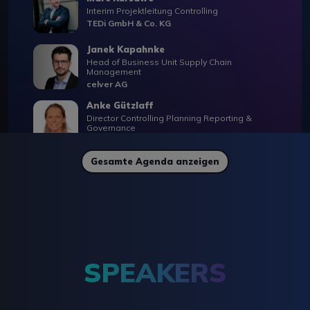
Interim Projektleitung Controlling
TEDi GmbH & Co. KG
Janek Kapahnke
Head of Business Unit Supply Chain
Management
celver AG
Anke Gützlaff
Director Controlling Planning Reporting &
Governance
Phoenix Contact GmbH & Co. KG
Gesamte Agenda anzeigen
12:00 - 12:20
Go-Live statt Go-Slow:
TEDis schneller Weg zur
SPEAKERS
integrierten
Finanzplanung