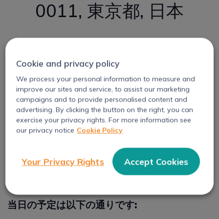
0011, 東京都, 日本
Cookie and privacy policy
Board Beyond Partner Summit Japan 2024は、現行パートナーのみが参
We process your personal information to measure and
加できる独占的なイベントであることを
ご了承ください。​
improve our sites and service, to assist our marketing
campaigns and to provide personalised content and
BOARDパートナーとして、ビジネス拡大に貢
advertising. By clicking the button on the right, you can
献いただいている皆様に、ネットワーキング
exercise your privacy rights. For more information see
機会、並びにイノベーションとコラボレーシ
our privacy notice
Cookie Policy
ョンの機会を準備いたしました。 Board
Intelligent Planning Solutionsが、スプレッドシ
ートの苦労から私たちのお客様を救い出し、
Your Privacy Rights
Accept Cookies
お客様の計画業務において、大いなる貢献を
実現して頂く方法を発見してください。
:
当日の予定は以下の通りです