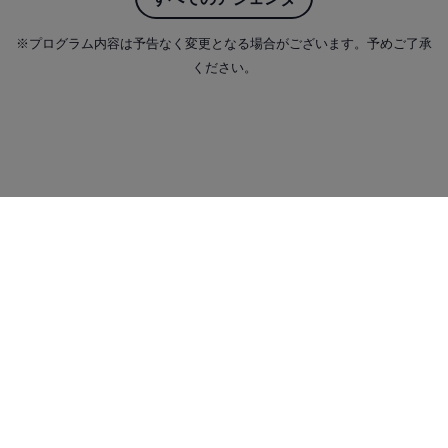
※プログラム内容は予告なく変更となる場合がございます。予めご了承
4:30 PM - 4:50 PM
ください。
MRVS様より プロジェクト事例発表
相馬 弘之郎 氏
SI事業本部 副本部長
MRI VALUE CONSULTING AND SOLUTIONS CO., LTD.
Speakers
4:50 PM - 5:05 PM
Partner Award表彰
以下の4部門について受賞者を発表いたします。
篠原 史信
沖野 元司
Emerging Partner of the Year
ゼネラルマネージャ
シニアセールスディ
Best Implementation of the Year
ー
レクター